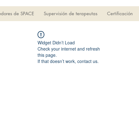
edores de SPACE
Supervisión de terapeutas
Certificación
Widget Didn’t Load
Check your internet and refresh
this page.
If that doesn’t work, contact us.