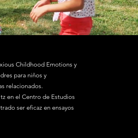
nxious Childhood Emotions y
dres para niños y
Mir
s relacionados.
peli
Liberarse
itz en el Centro de Estudios
ansiedad: u
trado ser eficaz en ensayos
a través
SPA