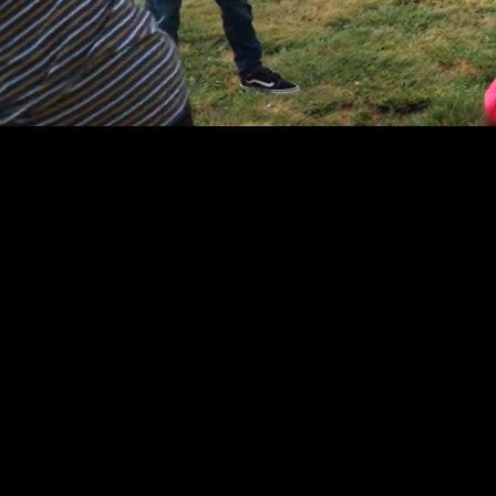
Mira
la
pelicula
Liberarse de la
ansiedad: un viaje