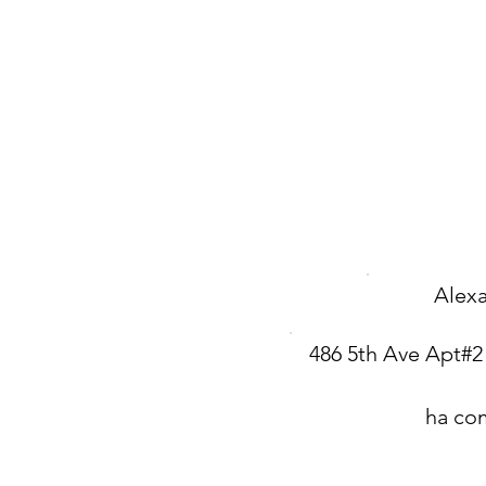
Alexa
486 5th Ave Apt#2
ha com